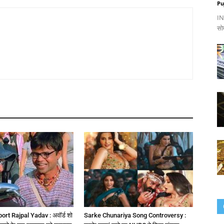
Pu
IND
सो
rt Rajpal Yadav : अवॉर्ड शो
Sarke Chunariya Song Controversy :