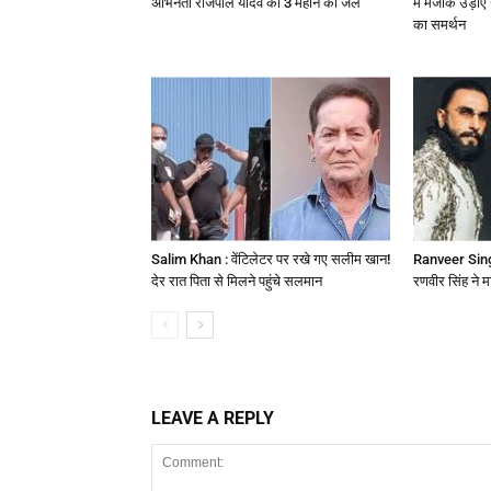
अभिनेता राजपाल यादव को 3 महीने की जेल
में मजाक उड़ा
का समर्थन
Salim Khan : वेंटिलेटर पर रखे गए सलीम खान!
Ranveer Singh
देर रात पिता से मिलने पहुंचे सलमान
रणवीर सिंह ने म
LEAVE A REPLY