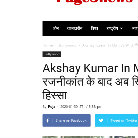
होम
ताज़ातरीन
विश्व
राष्ट्रीय
व्या
Home
Bollywood
Akshay Kumar In Man Vs Wild: पीएम 
Bollywood
Akshay Kumar In Ma
रजनीकांत के बाद अब खि
हिस्सा
By
Puja
-
2020-01-30 IST 1:15:55: pm
Share on Facebook
Tweet on Twitter