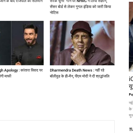
ए जाने के बाद राजपाल को सलमान
सरके चुनर’ गाने पर NHRC ने लिया संज्ञान,
सेंसर बोर्ड से लेकर गूगल इंडिया को जारी किया
नोटिस
 Apology : कांतारा विवाद पर
Dharmendra Death News : नहीं रहे
ांगी माफी
बॉलीवुड के ही-मैन, पीएम मोदी ने दी श्रद्धांजलि
i
य
Pu
नई
के
यूज