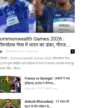
ommonwealth Games 2026 :
ॉमनवेल्थ गेम्स में भारत का डंका, नीरज...
ja
-
2026-08-01 IST 7:39:55: am
0
 दिल्ली। Commonwealth Games 2026 कॉमनवेल्थ गेम्स
26 के पुरुष जैवलिन थ्रो फाइनल में भारत ने शानदार प्रदर्शन करते हुए
 पदक जीते। नीरज...
France vs Senegal : एम्बाप्पे ने रचा
इतिहास, फ्रांस ने सेनेगल...
2026-06-17 IST 7:54:07: am
Ankush Bharadwaj : 17 साल की
शूटर से यौन शोषण के...