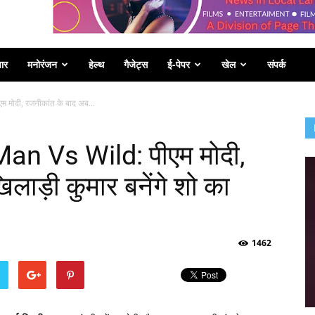
पार
मनोरंजन
हेल्थ
गैजेट्स
ई-पेपर
खेल
संपर्क
मोदी, रजनीकांत के बाद अब...
n Vs Wild: पीएम मोदी,
लाड़ी कुमार बनेंगे शो का
1462