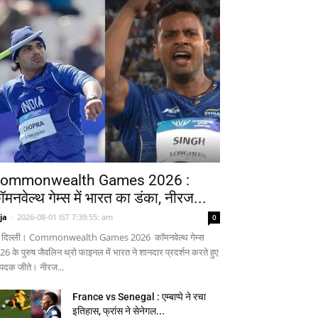
ommonwealth Games 2026 :
ॉमनवेल्थ गेम्स में भारत का डंका, नीरज...
ja
-
2026-08-01 IST 7:39:55: am
0
 दिल्ली। Commonwealth Games 2026 कॉमनवेल्थ गेम्स
26 के पुरुष जैवलिन थ्रो फाइनल में भारत ने शानदार प्रदर्शन करते हुए
 पदक जीते। नीरज...
France vs Senegal : एम्बाप्पे ने रचा
इतिहास, फ्रांस ने सेनेगल...