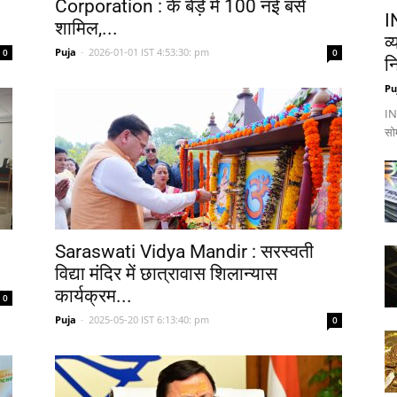
Corporation : के बेड़े में 100 नई बसें
I
शामिल,...
व
Puja
-
2026-01-01 IST 4:53:30: pm
0
0
नि
Pu
IND
सो
Saraswati Vidya Mandir : सरस्वती
विद्या मंदिर में छात्रावास शिलान्यास
कार्यक्रम...
0
Puja
-
2025-05-20 IST 6:13:40: pm
0