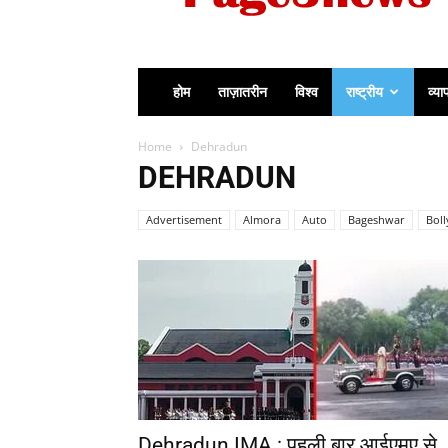
होम
ताज़ातरीन
विश्व
राष्ट्रीय
व्या
Home
Dehradun
DEHRADUN
Advertisement
Almora
Auto
Bageshwar
Bol
Dehradun IMA : पहली बार आईएमए से