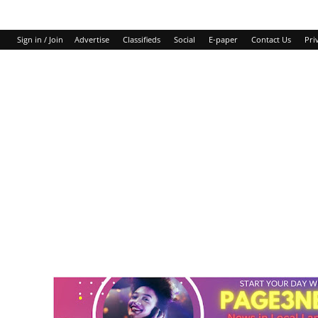
Sign in / Join
Advertise
Classifieds
Social
E-paper
Contact Us
Pri