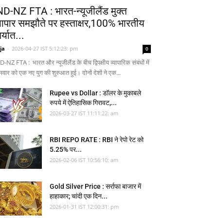
ND-NZ FTA : भारत-न्यूजीलैंड मुक्त
्यापार समझौते पर हस्ताक्षर,100% भारतीय
र्यात...
ja
-
2026-04-27 IST 5:12:23: pm
0
-NZ FTA : भारत और न्यूजीलैंड के बीच द्विपक्षीय व्यापारिक संबंधों में
मवार को एक नए युग की शुरुआत हुई। दोनों देशों ने एक...
Rupee vs Dollar : डॉलर के मुकाबले
रुपये में ऐतिहासिक गिरावट,...
2026-03-27 IST 11:11:22: am
RBI REPO RATE : RBI ने रेपो रेट को
5.25% पर...
2026-02-06 IST 10:56:10: am
Gold Silver Price : सर्राफा बाजार में
हाहाकार; चांदी एक दिन...
2026-01-31 IST 12:00:31: pm