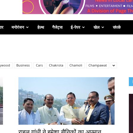
पार
मनोरंजन
हेल्थ
गैजेट्स
ई-पेपर
खेल
संपर्क
lywood
Business
Cars
Chakrota
Chamoli
Champawat
राहुल गांधी ने हमेशा सैनिकों का अपमान