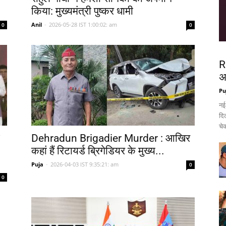
किया: मुख्यमंत्री पुष्कर धामी
Anil
-
2026-05-28 IST 1:00:02: am
0
0
R
अ
Pu
नई
दिल
चेक
Dehradun Brigadier Murder : आखिर
कहां हैं रिटायर्ड ब्रिगेडियर के मुख्य...
Puja
-
2026-04-03 IST 9:35:21: am
0
0