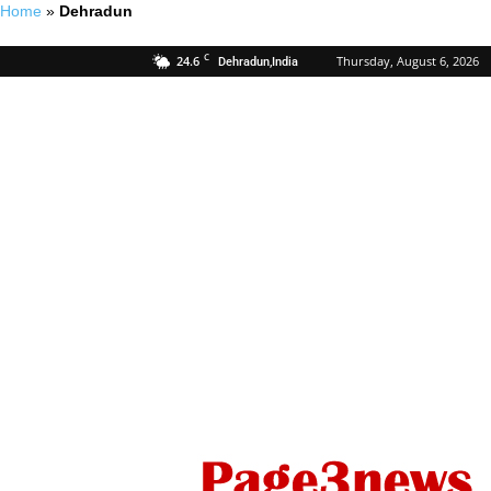
Home
»
Dehradun
C
24.6
Thursday, August 6, 2026
Dehradun,India
Page
Three