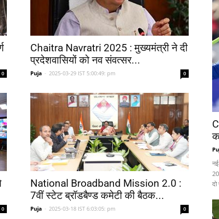
्ण
Chaitra Navratri 2025 : मुख्यमंत्री ने दी
प्रदेशवासियों को नव संवत्सर...
Puja
-
2025-03-29 IST 5:00:49: pm
0
0
C
क
Pu
नई
20
े
National Broadband Mission 2.0 :
दो
7वीं स्टेट ब्रॉडबैण्ड कमेटी की बैठक...
Puja
-
2025-03-18 IST 6:03:05: pm
0
0