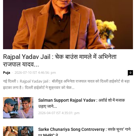
Rajpal Yadav Jail : चेक बाउंस मामले में अभिनेता
राजपाल यादव...
Puja
-
2026-07-10 IST 4:46:56: pm
0
नई दिल्ली। Rajpal Yadav Jail : बॉलीवुड अभिनेता राजपाल यादव को दिल्ली हाईकोर्ट से बड़ा
झटका लगा है। दिल्ली हाईकोर्ट ने शुक्रवार को चेक...
Salman Support Rajpal Yadav : अवॉर्ड शो में मजाक
उड़ाए जाने...
2026-04-07 IST 4:35:01: pm
Sarke Chunariya Song Controversy : सरके चुनर’ गाने
पर NHRC ने...