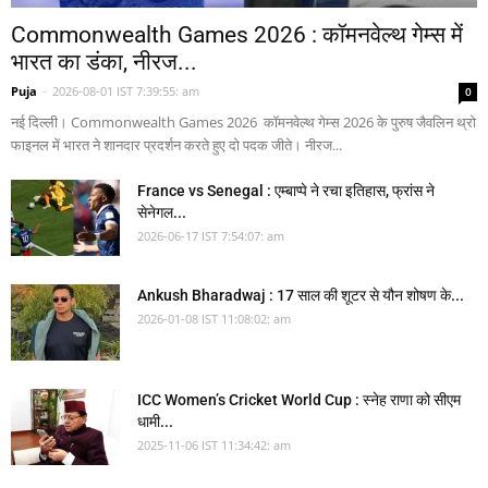
Commonwealth Games 2026 : कॉमनवेल्थ गेम्स में
भारत का डंका, नीरज...
Puja
-
2026-08-01 IST 7:39:55: am
0
नई दिल्ली। Commonwealth Games 2026 कॉमनवेल्थ गेम्स 2026 के पुरुष जैवलिन थ्रो
फाइनल में भारत ने शानदार प्रदर्शन करते हुए दो पदक जीते। नीरज...
France vs Senegal : एम्बाप्पे ने रचा इतिहास, फ्रांस ने
सेनेगल...
2026-06-17 IST 7:54:07: am
Ankush Bharadwaj : 17 साल की शूटर से यौन शोषण के...
2026-01-08 IST 11:08:02: am
ICC Women’s Cricket World Cup : स्नेह राणा को सीएम
धामी...
2025-11-06 IST 11:34:42: am