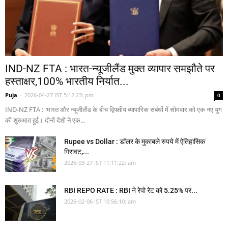
IND-NZ FTA : भारत-न्यूजीलैंड मुक्त व्यापार समझौते पर
हस्ताक्षर,100% भारतीय निर्यात...
Puja
-
2026-04-27 IST 5:12:23: pm
0
IND-NZ FTA : भारत और न्यूजीलैंड के बीच द्विपक्षीय व्यापारिक संबंधों में सोमवार को एक नए युग
की शुरुआत हुई। दोनों देशों ने एक...
Rupee vs Dollar : डॉलर के मुकाबले रुपये में ऐतिहासिक
गिरावट,...
2026-03-27 IST 11:11:22: am
RBI REPO RATE : RBI ने रेपो रेट को 5.25% पर...
2026-02-06 IST 10:56:10: am