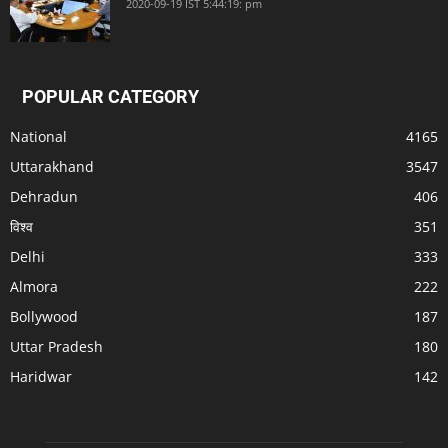
2020-09-19 IST 5:44:19: pm
POPULAR CATEGORY
National
4165
Uttarakhand
3547
Dehradun
406
विश्व
351
Delhi
333
Almora
222
Bollywood
187
Uttar Pradesh
180
Haridwar
142