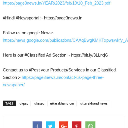
https://page3news.in/YEAR/2023/feb/10/10_Feb_2023.pdf
#Hindi #Newsportal :- https://page3news.in
Follow us on google News:-
https://news.google.com/publications/CAAqBwgKMKTxpwswkfy_
Here is our #Classified Ad Section :- https://bit.ly/3LLrxjG
Contact us to #Post your Products/Services in our Classified
Section :-
https://page3news.in/contact-us-page-three-
newspaper/
TAGS
ukpsc
uksssc
uttarakhand cm
uttarakhand news