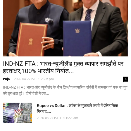
IND-NZ FTA : भारत-न्यूजीलैंड मुक्त व्यापार समझौते पर
हस्ताक्षर,100% भारतीय निर्यात...
Puja
-
2026-04-27 IST 5:12:23: pm
0
IND-NZ FTA : भारत और न्यूजीलैंड के बीच द्विपक्षीय व्यापारिक संबंधों में सोमवार को एक नए युग
की शुरुआत हुई। दोनों देशों ने एक...
Rupee vs Dollar : डॉलर के मुकाबले रुपये में ऐतिहासिक
गिरावट,...
2026-03-27 IST 11:11:22: am