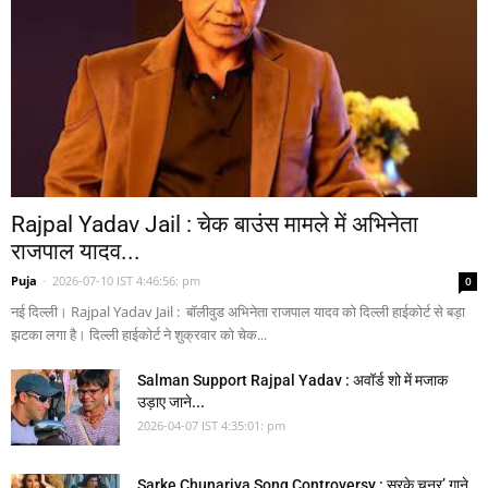
Rajpal Yadav Jail : चेक बाउंस मामले में अभिनेता
राजपाल यादव...
Puja
-
2026-07-10 IST 4:46:56: pm
0
नई दिल्ली। Rajpal Yadav Jail : बॉलीवुड अभिनेता राजपाल यादव को दिल्ली हाईकोर्ट से बड़ा
झटका लगा है। दिल्ली हाईकोर्ट ने शुक्रवार को चेक...
Salman Support Rajpal Yadav : अवॉर्ड शो में मजाक
उड़ाए जाने...
2026-04-07 IST 4:35:01: pm
Sarke Chunariya Song Controversy : सरके चुनर’ गाने