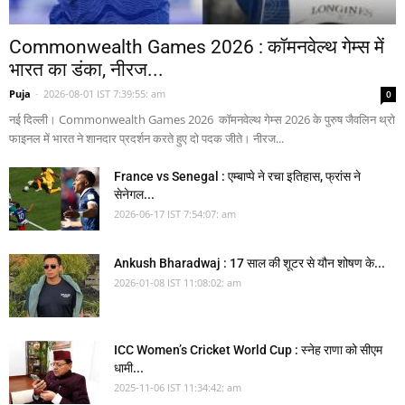
Commonwealth Games 2026 : कॉमनवेल्थ गेम्स में
भारत का डंका, नीरज...
Puja
-
2026-08-01 IST 7:39:55: am
0
नई दिल्ली। Commonwealth Games 2026 कॉमनवेल्थ गेम्स 2026 के पुरुष जैवलिन थ्रो
फाइनल में भारत ने शानदार प्रदर्शन करते हुए दो पदक जीते। नीरज...
France vs Senegal : एम्बाप्पे ने रचा इतिहास, फ्रांस ने
सेनेगल...
2026-06-17 IST 7:54:07: am
Ankush Bharadwaj : 17 साल की शूटर से यौन शोषण के...
2026-01-08 IST 11:08:02: am
ICC Women’s Cricket World Cup : स्नेह राणा को सीएम
धामी...
2025-11-06 IST 11:34:42: am