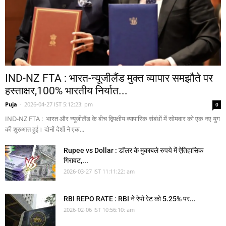
IND-NZ FTA : भारत-न्यूजीलैंड मुक्त व्यापार समझौते पर
हस्ताक्षर,100% भारतीय निर्यात...
Puja
-
2026-04-27 IST 5:12:23: pm
0
IND-NZ FTA : भारत और न्यूजीलैंड के बीच द्विपक्षीय व्यापारिक संबंधों में सोमवार को एक नए युग
की शुरुआत हुई। दोनों देशों ने एक...
Rupee vs Dollar : डॉलर के मुकाबले रुपये में ऐतिहासिक
गिरावट,...
2026-03-27 IST 11:11:22: am
RBI REPO RATE : RBI ने रेपो रेट को 5.25% पर...
2026-02-06 IST 10:56:10: am