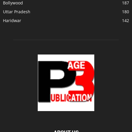
Bollywood
187
Uttar Pradesh
180
Haridwar
142