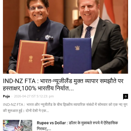
IND-NZ FTA : भारत-न्यूजीलैंड मुक्त व्यापार समझौते पर
हस्ताक्षर,100% भारतीय निर्यात...
Puja
-
2026-04-27 IST 5:12:23: pm
0
IND-NZ FTA : भारत और न्यूजीलैंड के बीच द्विपक्षीय व्यापारिक संबंधों में सोमवार को एक नए युग
की शुरुआत हुई। दोनों देशों ने एक...
Rupee vs Dollar : डॉलर के मुकाबले रुपये में ऐतिहासिक
गिरावट,...