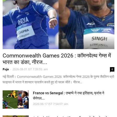
Commonwealth Games 2026 : कॉमनवेल्थ गेम्स में
भारत का डंका, नीरज...
Puja
-
2026-08-01 IST 7:39:55: am
0
नई दिल्ली। Commonwealth Games 2026 कॉमनवेल्थ गेम्स 2026 के पुरुष जैवलिन थ्रो
फाइनल में भारत ने शानदार प्रदर्शन करते हुए दो पदक जीते। नीरज...
France vs Senegal : एम्बाप्पे ने रचा इतिहास, फ्रांस ने
सेनेगल...
2026-06-17 IST 7:54:07: am