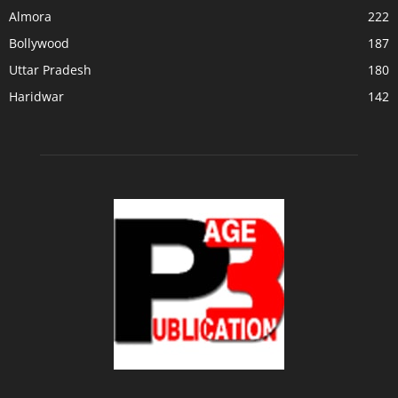
Almora
222
Bollywood
187
Uttar Pradesh
180
Haridwar
142