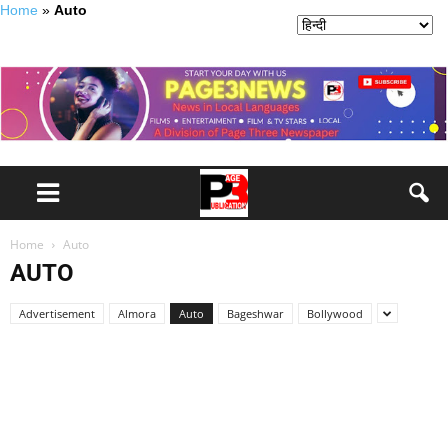
Home
»
Auto
Home
Auto
AUTO
Advertisement
Almora
Auto
Bageshwar
Bollywood