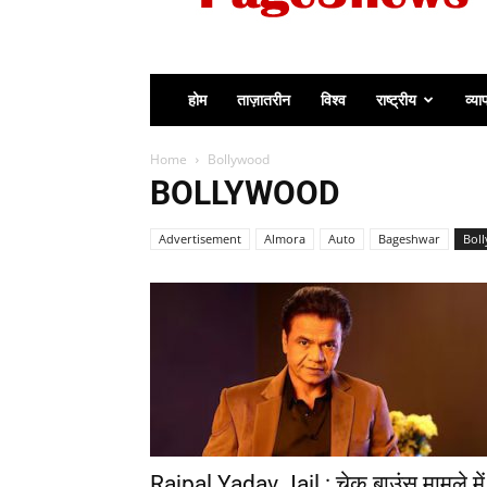
होम
ताज़ातरीन
विश्व
राष्ट्रीय
व्या
Home
Bollywood
BOLLYWOOD
Advertisement
Almora
Auto
Bageshwar
Bol
Rajpal Yadav Jail : चेक बाउंस मामले में