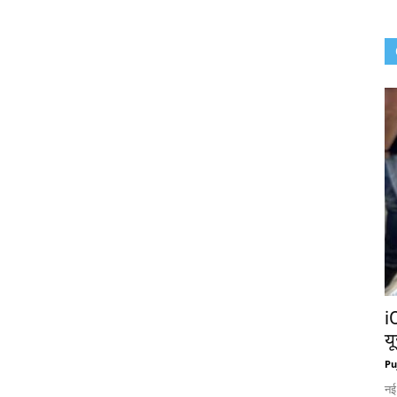
i
य
Pu
नई