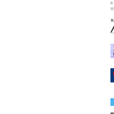
के
यूज