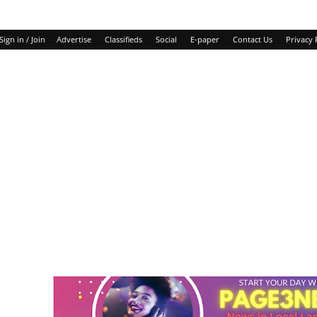
Sign in / Join
Advertise
Classifieds
Social
E-paper
Contact Us
Privacy 