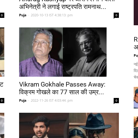
अभिनेत्री ने लगाई राष्ट्रपति रामनाथ...
Puja
-
2020-10-13 IST 4:38:13: pm
0
0
R
अ
Pu
नई
दिल
चेक
ेट
Vikram Gokhale Passes Away:
विक्रम गोखले का 77 साल की उम्र...
Puja
-
2022-11-26 IST 4:03:44: pm
0
0