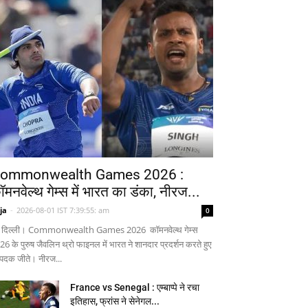
ommonwealth Games 2026 :
ॉमनवेल्थ गेम्स में भारत का डंका, नीरज...
ja
-
2026-08-01 IST 7:39:55: am
0
 दिल्ली। Commonwealth Games 2026 कॉमनवेल्थ गेम्स
26 के पुरुष जैवलिन थ्रो फाइनल में भारत ने शानदार प्रदर्शन करते हुए
 पदक जीते। नीरज...
France vs Senegal : एम्बाप्पे ने रचा
इतिहास, फ्रांस ने सेनेगल...