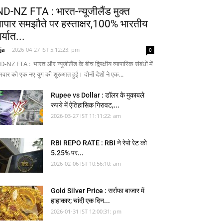
ND-NZ FTA : भारत-न्यूजीलैंड मुक्त
्यापार समझौते पर हस्ताक्षर,100% भारतीय
र्यात...
ja
-
2026-04-27 IST 5:12:23: pm
0
-NZ FTA : भारत और न्यूजीलैंड के बीच द्विपक्षीय व्यापारिक संबंधों में
मवार को एक नए युग की शुरुआत हुई। दोनों देशों ने एक...
Rupee vs Dollar : डॉलर के मुकाबले
रुपये में ऐतिहासिक गिरावट,...
2026-03-27 IST 11:11:22: am
RBI REPO RATE : RBI ने रेपो रेट को
5.25% पर...
2026-02-06 IST 10:56:10: am
Gold Silver Price : सर्राफा बाजार में
हाहाकार; चांदी एक दिन...
2026-01-31 IST 12:00:31: pm