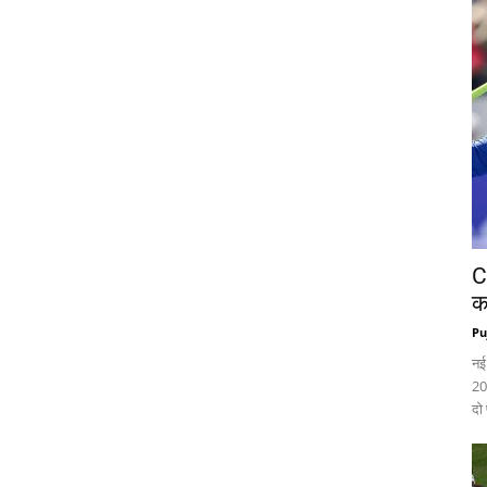
C
क
Pu
नई
20
दो