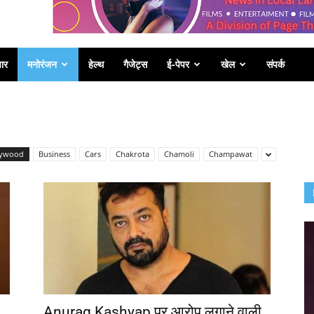
पार
मनोरंजन
हेल्थ
गैजेट्स
ई-पेपर
खेल
संपर्क
lywood
Business
Cars
Chakrota
Chamoli
Champawat
Anurag Kashyap पर आरोप लगाने वाली