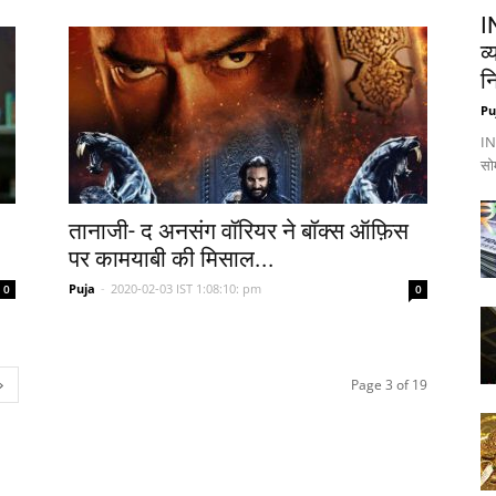
I
व
नि
Pu
IND
सो
तानाजी- द अनसंग वॉरियर ने बॉक्स ऑफ़िस
पर कामयाबी की मिसाल...
Puja
-
2020-02-03 IST 1:08:10: pm
0
0
Page 3 of 19