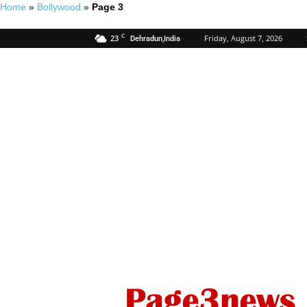
Home
»
Bollywood
»
Page 3
C
23
Friday, August 7, 2026
Dehradun,India
Page
Three