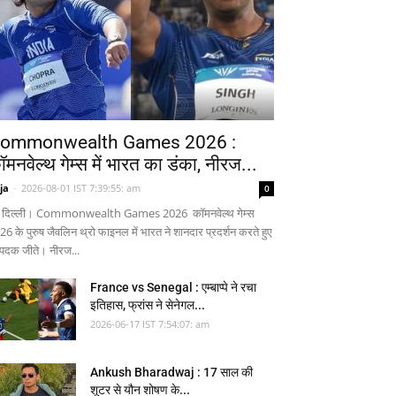
ommonwealth Games 2026 :
ॉमनवेल्थ गेम्स में भारत का डंका, नीरज...
ja
-
2026-08-01 IST 7:39:55: am
0
 दिल्ली। Commonwealth Games 2026 कॉमनवेल्थ गेम्स
26 के पुरुष जैवलिन थ्रो फाइनल में भारत ने शानदार प्रदर्शन करते हुए
 पदक जीते। नीरज...
France vs Senegal : एम्बाप्पे ने रचा
इतिहास, फ्रांस ने सेनेगल...
2026-06-17 IST 7:54:07: am
Ankush Bharadwaj : 17 साल की
शूटर से यौन शोषण के...