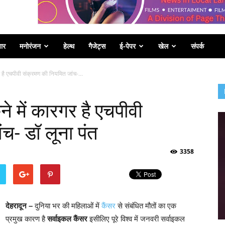
पार
मनोरंजन
हेल्थ
गैजेट्स
ई-पेपर
खेल
संपर्क
र है एचपीवी संक्रमण की नियमित जांच-...
े में कारगर है एचपीवी
च- डॉ लूना पंत
3358
देहरादून –
दुनिया भर की महिलाओं में
कैंसर
से संबंधित मौतों का एक
प्रमुख कारण है
सर्वाइकल कैंसर
इसीलिए पूरे विश्व में जनवरी सर्वाइकल