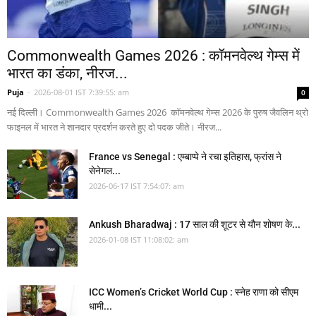
Commonwealth Games 2026 : कॉमनवेल्थ गेम्स में
भारत का डंका, नीरज...
Puja
-
2026-08-01 IST 7:39:55: am
0
नई दिल्ली। Commonwealth Games 2026 कॉमनवेल्थ गेम्स 2026 के पुरुष जैवलिन थ्रो
फाइनल में भारत ने शानदार प्रदर्शन करते हुए दो पदक जीते। नीरज...
France vs Senegal : एम्बाप्पे ने रचा इतिहास, फ्रांस ने
सेनेगल...
2026-06-17 IST 7:54:07: am
Ankush Bharadwaj : 17 साल की शूटर से यौन शोषण के...
2026-01-08 IST 11:08:02: am
ICC Women’s Cricket World Cup : स्नेह राणा को सीएम
धामी...