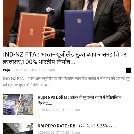
IND-NZ FTA : भारत-न्यूजीलैंड मुक्त व्यापार समझौते पर
हस्ताक्षर,100% भारतीय निर्यात...
Puja
-
2026-04-27 IST 5:12:23: pm
0
IND-NZ FTA : भारत और न्यूजीलैंड के बीच द्विपक्षीय व्यापारिक संबंधों में सोमवार को एक नए युग
की शुरुआत हुई। दोनों देशों ने एक...
Rupee vs Dollar : डॉलर के मुकाबले रुपये में ऐतिहासिक
गिरावट,...
2026-03-27 IST 11:11:22: am
RBI REPO RATE : RBI ने रेपो रेट को 5.25% पर...
2026-02-06 IST 10:56:10: am