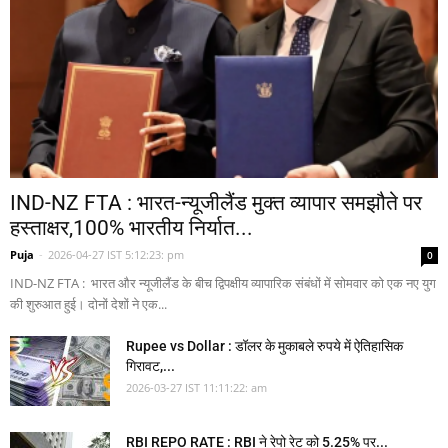
IND-NZ FTA : भारत-न्यूजीलैंड मुक्त व्यापार समझौते पर
हस्ताक्षर,100% भारतीय निर्यात...
Puja
-
2026-04-27 IST 5:12:23: pm
0
IND-NZ FTA : भारत और न्यूजीलैंड के बीच द्विपक्षीय व्यापारिक संबंधों में सोमवार को एक नए युग
की शुरुआत हुई। दोनों देशों ने एक...
Rupee vs Dollar : डॉलर के मुकाबले रुपये में ऐतिहासिक
गिरावट,...
2026-03-27 IST 11:11:22: am
RBI REPO RATE : RBI ने रेपो रेट को 5.25% पर...