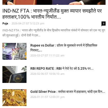
IND-NZ FTA : भारत-न्यूजीलैंड मुक्त व्यापार समझौते पर
हस्ताक्षर,100% भारतीय निर्यात...
Puja
-
2026-04-27 IST 5:12:23: pm
0
IND-NZ FTA : भारत और न्यूजीलैंड के बीच द्विपक्षीय व्यापारिक संबंधों में सोमवार को एक नए युग
की शुरुआत हुई। दोनों देशों ने एक...
Rupee vs Dollar : डॉलर के मुकाबले रुपये में ऐतिहासिक
गिरावट,...
2026-03-27 IST 11:11:22: am
RBI REPO RATE : RBI ने रेपो रेट को 5.25% पर...
2026-02-06 IST 10:56:10: am
Gold Silver Price : सर्राफा बाजार में हाहाकार; चांदी एक दिन...
2026-01-31 IST 12:00:31: pm