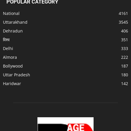
POPULAR CATEGORY
National
4161
Uttarakhand
3545
Dehradun
406
विश्व
351
Delhi
333
Almora
222
Bollywood
187
Uttar Pradesh
180
Haridwar
142