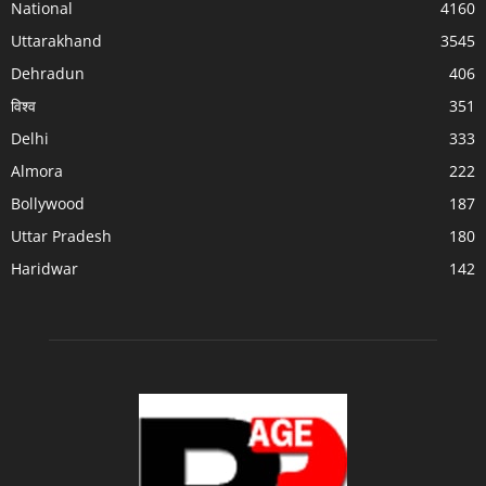
National
4160
Uttarakhand
3545
Dehradun
406
विश्व
351
Delhi
333
Almora
222
Bollywood
187
Uttar Pradesh
180
Haridwar
142