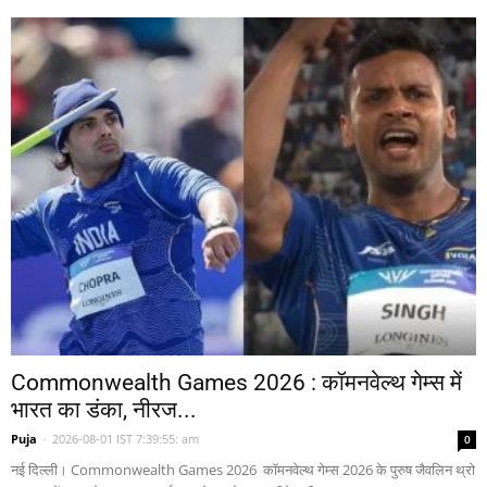
Commonwealth Games 2026 : कॉमनवेल्थ गेम्स में
भारत का डंका, नीरज...
Puja
-
2026-08-01 IST 7:39:55: am
0
नई दिल्ली। Commonwealth Games 2026 कॉमनवेल्थ गेम्स 2026 के पुरुष जैवलिन थ्रो