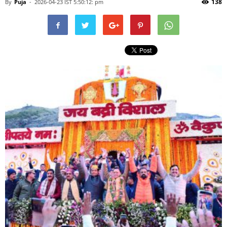
138
By
Puja
-
2026-04-23 IST 5:50:12: pm