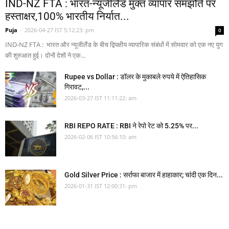
IND-NZ FTA : भारत-न्यूजीलैंड मुक्त व्यापार समझौते पर
हस्ताक्षर,100% भारतीय निर्यात...
Puja
-
2026-04-27 IST 5:12:23: pm
0
IND-NZ FTA : भारत और न्यूजीलैंड के बीच द्विपक्षीय व्यापारिक संबंधों में सोमवार को एक नए युग
की शुरुआत हुई। दोनों देशों ने एक...
Rupee vs Dollar : डॉलर के मुकाबले रुपये में ऐतिहासिक
गिरावट,...
2026-03-27 IST 11:11:22: am
RBI REPO RATE : RBI ने रेपो रेट को 5.25% पर...
2026-02-06 IST 10:56:10: am
Gold Silver Price : सर्राफा बाजार में हाहाकार; चांदी एक दिन...
2026-01-31 IST 12:00:31: pm