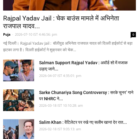
Rajpal Yadav Jail : चेक बाउंस मामले में अभिनेता
राजपाल यादव...
Puja
-
2026-07-10 IST 4:46:56: pm
0
नई दिल्ली। Rajpal Yadav Jail : बॉलीवुड अभिनेता राजपाल यादव को दिल्ली हाईकोर्ट से बड़ा
झटका लगा है। दिल्ली हाईकोर्ट ने शुक्रवार को चेक...
Salman Support Rajpal Yadav : अवॉर्ड शो में मजाक
उड़ाए जाने...
2026-04-07 IST 4:35:01: pm
Sarke Chunariya Song Controversy : सरके चुनर’ गाने
पर NHRC ने...
2026-03-18 IST 10:10:28: am
Salim Khan : वेंटिलेटर पर रखे गए सलीम खान! देर रात...
2026-02-18 IST 9:05:13: am