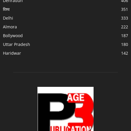
Dehradun
406
विश्व
351
Delhi
333
Almora
222
Bollywood
187
Uttar Pradesh
180
Haridwar
142