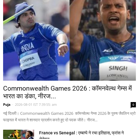
Commonwealth Games 2026 : कॉमनवेल्थ गेम्स में
भारत का डंका, नीरज...
Puja
-
2026-08-01 IST 7:39:55: am
0
नई दिल्ली। Commonwealth Games 2026 कॉमनवेल्थ गेम्स 2026 के पुरुष जैवलिन थ्रो
फाइनल में भारत ने शानदार प्रदर्शन करते हुए दो पदक जीते। नीरज...
France vs Senegal : एम्बाप्पे ने रचा इतिहास, फ्रांस ने