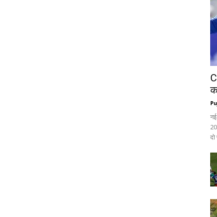
C
क
Pu
नई
20
दो