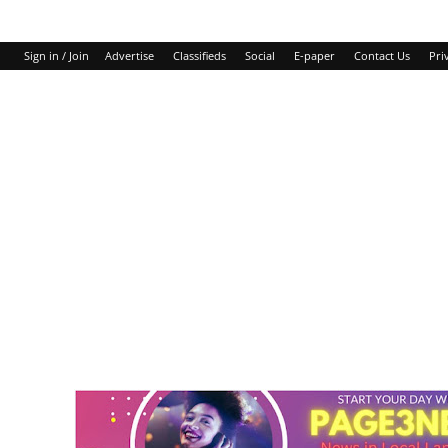
Sign in / Join
Advertise
Classifieds
Social
E-paper
Contact Us
Pri