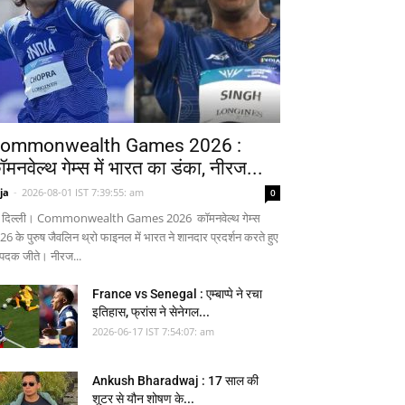
ommonwealth Games 2026 :
ॉमनवेल्थ गेम्स में भारत का डंका, नीरज...
ja
-
2026-08-01 IST 7:39:55: am
0
 दिल्ली। Commonwealth Games 2026 कॉमनवेल्थ गेम्स
26 के पुरुष जैवलिन थ्रो फाइनल में भारत ने शानदार प्रदर्शन करते हुए
 पदक जीते। नीरज...
France vs Senegal : एम्बाप्पे ने रचा
इतिहास, फ्रांस ने सेनेगल...
2026-06-17 IST 7:54:07: am
Ankush Bharadwaj : 17 साल की
शूटर से यौन शोषण के...