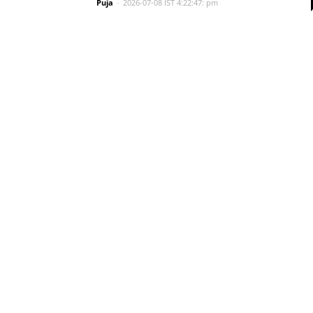
Puja
-
2026-07-08 IST 4:22:47: pm