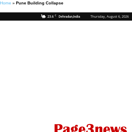
Home
»
Pune Building Collapse
C
23.6
Thursday, August 6, 2026
Dehradun,India
Page
Three