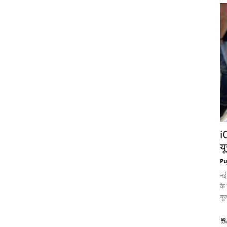
i
य
Pu
नई
के
यूज