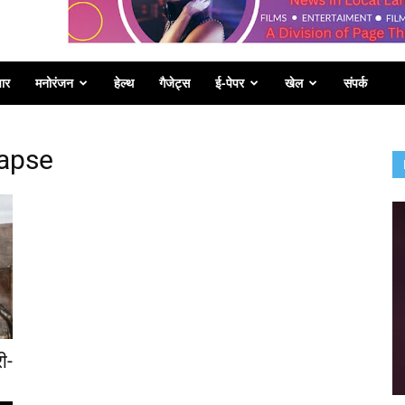
पार
मनोरंजन
हेल्थ
गैजेट्स
ई-पेपर
खेल
संपर्क
lapse
ी-