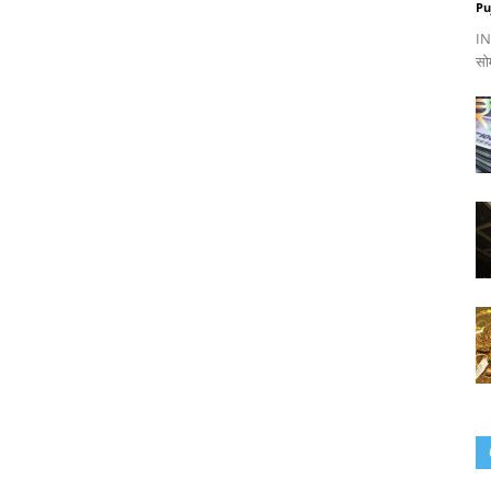
Pu
IND
सो