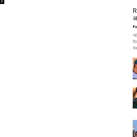
0
R
अ
Pu
नई
दिल
चेक