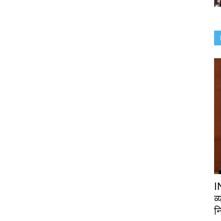
I
व
नि