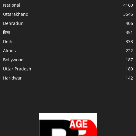
National
4160
Uttarakhand
3545
Dehradun
406
विश्व
351
Delhi
333
Almora
222
Bollywood
187
Uttar Pradesh
180
Haridwar
142