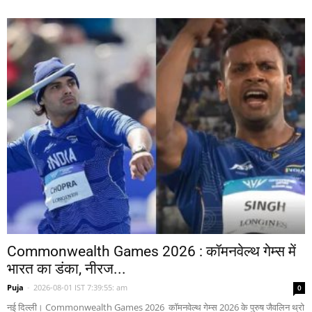
Commonwealth Games 2026 : कॉमनवेल्थ गेम्स में
भारत का डंका, नीरज...
Puja
-
2026-08-01 IST 7:39:55: am
0
नई दिल्ली। Commonwealth Games 2026 कॉमनवेल्थ गेम्स 2026 के पुरुष जैवलिन थ्रो