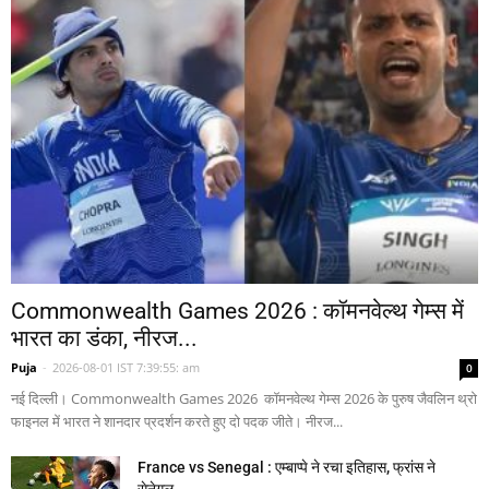
Commonwealth Games 2026 : कॉमनवेल्थ गेम्स में
भारत का डंका, नीरज...
Puja
-
2026-08-01 IST 7:39:55: am
0
नई दिल्ली। Commonwealth Games 2026 कॉमनवेल्थ गेम्स 2026 के पुरुष जैवलिन थ्रो
फाइनल में भारत ने शानदार प्रदर्शन करते हुए दो पदक जीते। नीरज...
France vs Senegal : एम्बाप्पे ने रचा इतिहास, फ्रांस ने