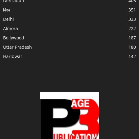
Dehradun
406
विश्व
351
Delhi
333
Almora
222
Bollywood
187
Uttar Pradesh
180
Haridwar
142