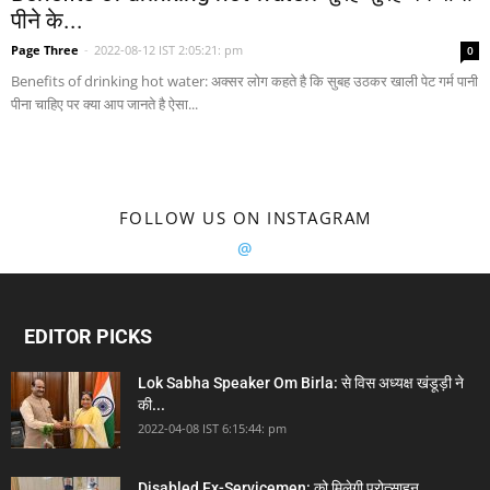
पीने के...
Page Three
-
2022-08-12 IST 2:05:21: pm
0
Benefits of drinking hot water: अक्सर लोग कहते है कि सुबह उठकर खाली पेट गर्म पानी
पीना चाहिए पर क्या आप जानते है ऐसा...
FOLLOW US ON INSTAGRAM
@
EDITOR PICKS
Lok Sabha Speaker Om Birla: से विस अध्यक्ष खंडूड़ी ने
की...
2022-04-08 IST 6:15:44: pm
Disabled Ex-Servicemen: को मिलेगी प्रोत्साहन