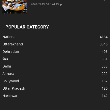
2020-09-19 IST 5:44:19: pm
POPULAR CATEGORY
National
4164
Uttarakhand
3546
Dehradun
406
विश्व
351
Delhi
333
Almora
222
Bollywood
187
Uttar Pradesh
180
Haridwar
142