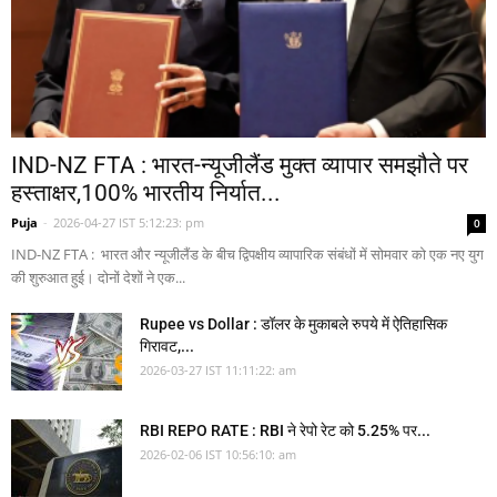
IND-NZ FTA : भारत-न्यूजीलैंड मुक्त व्यापार समझौते पर
हस्ताक्षर,100% भारतीय निर्यात...
Puja
-
2026-04-27 IST 5:12:23: pm
0
IND-NZ FTA : भारत और न्यूजीलैंड के बीच द्विपक्षीय व्यापारिक संबंधों में सोमवार को एक नए युग
की शुरुआत हुई। दोनों देशों ने एक...
Rupee vs Dollar : डॉलर के मुकाबले रुपये में ऐतिहासिक
गिरावट,...
2026-03-27 IST 11:11:22: am
RBI REPO RATE : RBI ने रेपो रेट को 5.25% पर...
2026-02-06 IST 10:56:10: am