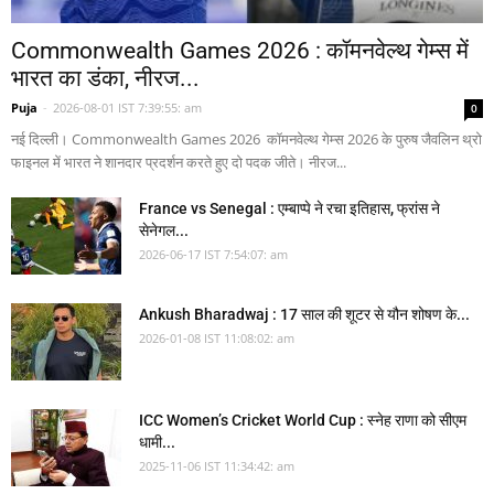
Commonwealth Games 2026 : कॉमनवेल्थ गेम्स में
भारत का डंका, नीरज...
Puja
-
2026-08-01 IST 7:39:55: am
0
नई दिल्ली। Commonwealth Games 2026 कॉमनवेल्थ गेम्स 2026 के पुरुष जैवलिन थ्रो
फाइनल में भारत ने शानदार प्रदर्शन करते हुए दो पदक जीते। नीरज...
France vs Senegal : एम्बाप्पे ने रचा इतिहास, फ्रांस ने
सेनेगल...
2026-06-17 IST 7:54:07: am
Ankush Bharadwaj : 17 साल की शूटर से यौन शोषण के...
2026-01-08 IST 11:08:02: am
ICC Women’s Cricket World Cup : स्नेह राणा को सीएम
धामी...
2025-11-06 IST 11:34:42: am