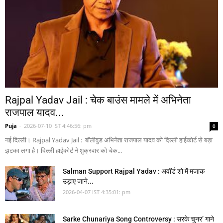
Rajpal Yadav Jail : चेक बाउंस मामले में अभिनेता
राजपाल यादव...
Puja
-
2026-07-10 IST 4:46:56: pm
0
नई दिल्ली। Rajpal Yadav Jail : बॉलीवुड अभिनेता राजपाल यादव को दिल्ली हाईकोर्ट से बड़ा
झटका लगा है। दिल्ली हाईकोर्ट ने शुक्रवार को चेक...
Salman Support Rajpal Yadav : अवॉर्ड शो में मजाक
उड़ाए जाने...
2026-04-07 IST 4:35:01: pm
Sarke Chunariya Song Controversy : सरके चुनर’ गाने