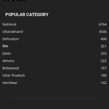
POPULAR CATEGORY
National
4164
Uttarakhand
3546
Dehradun
406
विश्व
351
Delhi
333
Almora
222
Bollywood
187
Uttar Pradesh
180
Haridwar
142