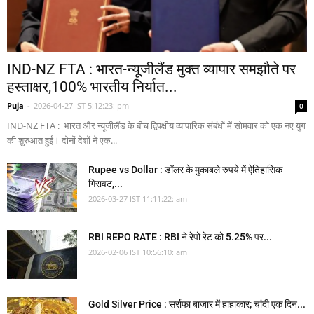
IND-NZ FTA : भारत-न्यूजीलैंड मुक्त व्यापार समझौते पर
हस्ताक्षर,100% भारतीय निर्यात...
Puja
-
2026-04-27 IST 5:12:23: pm
0
IND-NZ FTA : भारत और न्यूजीलैंड के बीच द्विपक्षीय व्यापारिक संबंधों में सोमवार को एक नए युग
की शुरुआत हुई। दोनों देशों ने एक...
Rupee vs Dollar : डॉलर के मुकाबले रुपये में ऐतिहासिक
गिरावट,...
2026-03-27 IST 11:11:22: am
RBI REPO RATE : RBI ने रेपो रेट को 5.25% पर...
2026-02-06 IST 10:56:10: am
Gold Silver Price : सर्राफा बाजार में हाहाकार; चांदी एक दिन...