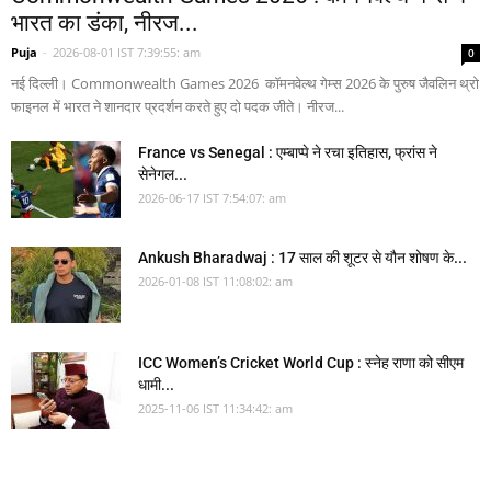
भारत का डंका, नीरज...
Puja
-
2026-08-01 IST 7:39:55: am
0
नई दिल्ली। Commonwealth Games 2026 कॉमनवेल्थ गेम्स 2026 के पुरुष जैवलिन थ्रो
फाइनल में भारत ने शानदार प्रदर्शन करते हुए दो पदक जीते। नीरज...
France vs Senegal : एम्बाप्पे ने रचा इतिहास, फ्रांस ने
सेनेगल...
2026-06-17 IST 7:54:07: am
Ankush Bharadwaj : 17 साल की शूटर से यौन शोषण के...
2026-01-08 IST 11:08:02: am
ICC Women’s Cricket World Cup : स्नेह राणा को सीएम
धामी...
2025-11-06 IST 11:34:42: am