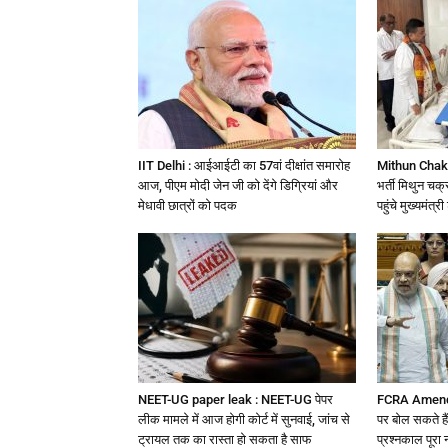
IIT Delhi : आईआईटी का 57वां दीक्षांत समारोह
Mithun Chakra
आज, पीएम मोदी जेन जी को देंगे डिग्रियां और
भर्ती मिथुन चक्र
मेधावी छात्रों को पदक
पहुंचे मुख्यमंत्र
NEET-UG paper leak : NEET-UG पेपर
FCRA Amendm
लीक मामले में आज होगी कोर्ट में सुनवाई, जांच से
पर बोल सकते है
ट्रायल तक का रास्ता हो सकता है साफ
प्रश्नकाल पूरा न