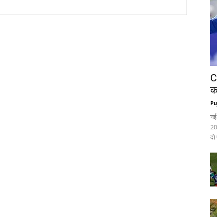
C
क
Pu
नई
20
दो