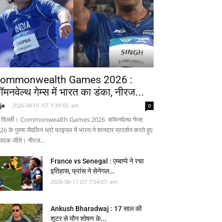
ommonwealth Games 2026 :
ॉमनवेल्थ गेम्स में भारत का डंका, नीरज...
ja
-
2026-08-01 IST 7:39:55: am
0
 दिल्ली। Commonwealth Games 2026 कॉमनवेल्थ गेम्स
26 के पुरुष जैवलिन थ्रो फाइनल में भारत ने शानदार प्रदर्शन करते हुए
 पदक जीते। नीरज...
France vs Senegal : एम्बाप्पे ने रचा
इतिहास, फ्रांस ने सेनेगल...
2026-06-17 IST 7:54:07: am
Ankush Bharadwaj : 17 साल की
शूटर से यौन शोषण के...