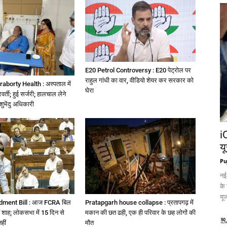
E20 Petrol Controversy : E20 पेट्रोल पर
राहुल गांधी का वार, वीडियो शेयर कर सरकार को
borty Health : अस्पताल में
घेरा
वर्ती; हुई सर्जरी; हालचाल लेने
ी शुभेंदु अधिकारी
i
य
Pu
नई
के
यूज
ent Bill : आज FCRA बिल
Pratapgarh house collapse : प्रतापगढ़ में
ं शाह; लोकसभा में 15 दिन से
मकान की छत ढही, एक ही परिवार के छह लोगों की
हीं
मौत