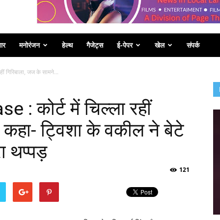
पार
मनोरंजन
हेल्थ
गैजेट्स
ई-पेपर
खेल
संपर्क
ं गिरिबाला, जज के सामने...
कोर्ट में चिल्ला रहीं
कहा- ट्विशा के वकील ने बेटे
ा थप्पड़
121