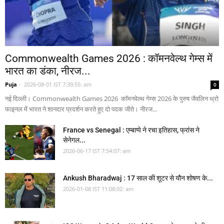
Commonwealth Games 2026 : कॉमनवेल्थ गेम्स में
भारत का डंका, नीरज...
Puja
-
2026-08-01 IST 7:39:55: am
0
नई दिल्ली। Commonwealth Games 2026 कॉमनवेल्थ गेम्स 2026 के पुरुष जैवलिन थ्रो
फाइनल में भारत ने शानदार प्रदर्शन करते हुए दो पदक जीते। नीरज...
France vs Senegal : एम्बाप्पे ने रचा इतिहास, फ्रांस ने
सेनेगल...
2026-06-17 IST 7:54:07: am
Ankush Bharadwaj : 17 साल की शूटर से यौन शोषण के...
2026-01-08 IST 11:08:02: am