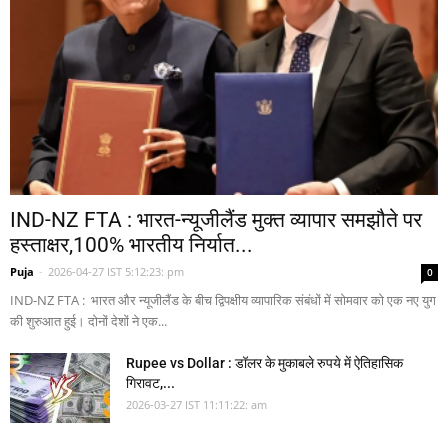
IND-NZ FTA : भारत-न्यूजीलैंड मुक्त व्यापार समझौते पर
हस्ताक्षर,100% भारतीय निर्यात...
Puja
-
2026-04-27 IST 5:12:23: pm
0
IND-NZ FTA : भारत और न्यूजीलैंड के बीच द्विपक्षीय व्यापारिक संबंधों में सोमवार को एक नए युग
की शुरुआत हुई। दोनों देशों ने एक...
Rupee vs Dollar : डॉलर के मुकाबले रुपये में ऐतिहासिक
गिरावट,...
2026-03-27 IST 11:11:22: am