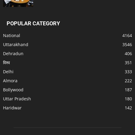
POPULAR CATEGORY
National
4164
Uttarakhand
3546
Dehradun
406
विश्व
351
Delhi
333
Almora
222
Bollywood
187
Uttar Pradesh
180
Haridwar
142