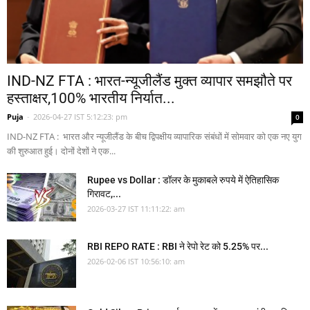
IND-NZ FTA : भारत-न्यूजीलैंड मुक्त व्यापार समझौते पर
हस्ताक्षर,100% भारतीय निर्यात...
Puja
-
2026-04-27 IST 5:12:23: pm
0
IND-NZ FTA : भारत और न्यूजीलैंड के बीच द्विपक्षीय व्यापारिक संबंधों में सोमवार को एक नए युग
की शुरुआत हुई। दोनों देशों ने एक...
Rupee vs Dollar : डॉलर के मुकाबले रुपये में ऐतिहासिक
गिरावट,...
2026-03-27 IST 11:11:22: am
RBI REPO RATE : RBI ने रेपो रेट को 5.25% पर...
2026-02-06 IST 10:56:10: am