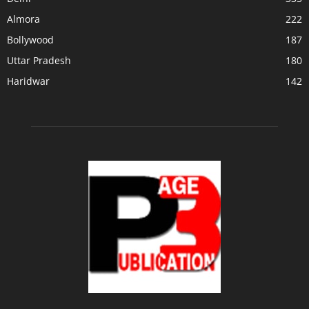
Almora
222
Bollywood
187
Uttar Pradesh
180
Haridwar
142