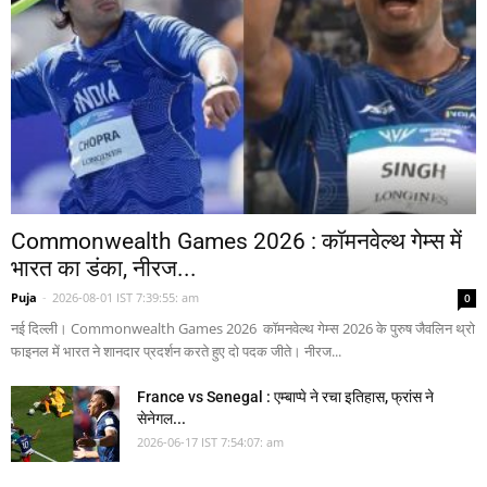
Commonwealth Games 2026 : कॉमनवेल्थ गेम्स में
भारत का डंका, नीरज...
Puja
-
2026-08-01 IST 7:39:55: am
0
नई दिल्ली। Commonwealth Games 2026 कॉमनवेल्थ गेम्स 2026 के पुरुष जैवलिन थ्रो
फाइनल में भारत ने शानदार प्रदर्शन करते हुए दो पदक जीते। नीरज...
France vs Senegal : एम्बाप्पे ने रचा इतिहास, फ्रांस ने
सेनेगल...
2026-06-17 IST 7:54:07: am