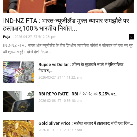
IND-NZ FTA : भारत-न्यूजीलैंड मुक्त व्यापार समझौते पर
हस्ताक्षर,100% भारतीय निर्यात...
Puja
-
2026-04-27 IST 5:12:23: pm
0
IND-NZ FTA : भारत और न्यूजीलैंड के बीच द्विपक्षीय व्यापारिक संबंधों में सोमवार को एक नए युग
की शुरुआत हुई। दोनों देशों ने एक...
Rupee vs Dollar : डॉलर के मुकाबले रुपये में ऐतिहासिक
गिरावट,...
2026-03-27 IST 11:11:22: am
RBI REPO RATE : RBI ने रेपो रेट को 5.25% पर...
2026-02-06 IST 10:56:10: am
Gold Silver Price : सर्राफा बाजार में हाहाकार; चांदी एक दिन...
2026-01-31 IST 12:00:31: pm