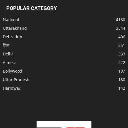
POPULAR CATEGORY
National
4160
Uttarakhand
3544
Dehradun
406
विश्व
351
Delhi
333
Almora
222
Bollywood
187
Uttar Pradesh
180
Haridwar
142