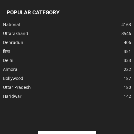
POPULAR CATEGORY
National
4163
Uttarakhand
3546
Dehradun
406
विश्व
351
Delhi
333
Almora
222
Bollywood
187
Uttar Pradesh
180
Haridwar
142