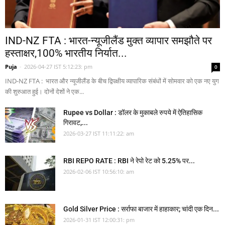
IND-NZ FTA : भारत-न्यूजीलैंड मुक्त व्यापार समझौते पर
हस्ताक्षर,100% भारतीय निर्यात...
Puja
-
2026-04-27 IST 5:12:23: pm
0
IND-NZ FTA : भारत और न्यूजीलैंड के बीच द्विपक्षीय व्यापारिक संबंधों में सोमवार को एक नए युग
की शुरुआत हुई। दोनों देशों ने एक...
Rupee vs Dollar : डॉलर के मुकाबले रुपये में ऐतिहासिक
गिरावट,...
2026-03-27 IST 11:11:22: am
RBI REPO RATE : RBI ने रेपो रेट को 5.25% पर...
2026-02-06 IST 10:56:10: am
Gold Silver Price : सर्राफा बाजार में हाहाकार; चांदी एक दिन...
2026-01-31 IST 12:00:31: pm