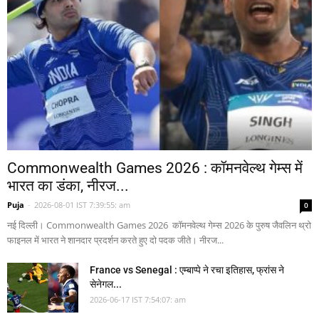
Commonwealth Games 2026 : कॉमनवेल्थ गेम्स में
भारत का डंका, नीरज...
Puja
-
2026-08-01 IST 7:39:55: am
0
नई दिल्ली। Commonwealth Games 2026 कॉमनवेल्थ गेम्स 2026 के पुरुष जैवलिन थ्रो
फाइनल में भारत ने शानदार प्रदर्शन करते हुए दो पदक जीते। नीरज...
France vs Senegal : एम्बाप्पे ने रचा इतिहास, फ्रांस ने
सेनेगल...
2026-06-17 IST 7:54:07: am