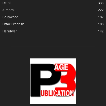
Delhi
333
Almora
222
Bollywood
187
Uttar Pradesh
180
Haridwar
142