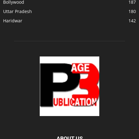
Bollywood
187
Uttar Pradesh
180
Haridwar
142
ABOUT US