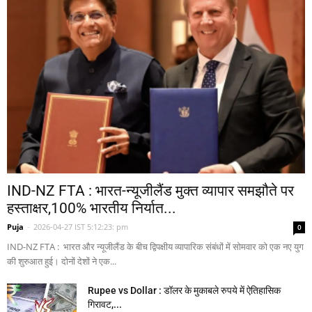
IND-NZ FTA : भारत-न्यूजीलैंड मुक्त व्यापार समझौते पर
हस्ताक्षर,100% भारतीय निर्यात...
Puja
-
2026-04-27 IST 5:12:23: pm
0
IND-NZ FTA : भारत और न्यूजीलैंड के बीच द्विपक्षीय व्यापारिक संबंधों में सोमवार को एक नए युग
की शुरुआत हुई। दोनों देशों ने एक...
Rupee vs Dollar : डॉलर के मुकाबले रुपये में ऐतिहासिक
गिरावट,...