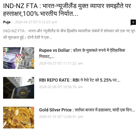
IND-NZ FTA : भारत-न्यूजीलैंड मुक्त व्यापार समझौते पर
हस्ताक्षर,100% भारतीय निर्यात...
Puja
-
2026-04-27 IST 5:12:23: pm
0
IND-NZ FTA : भारत और न्यूजीलैंड के बीच द्विपक्षीय व्यापारिक संबंधों में सोमवार को एक नए युग
की शुरुआत हुई। दोनों देशों ने एक...
Rupee vs Dollar : डॉलर के मुकाबले रुपये में ऐतिहासिक
गिरावट,...
2026-03-27 IST 11:11:22: am
RBI REPO RATE : RBI ने रेपो रेट को 5.25% पर...
2026-02-06 IST 10:56:10: am
Gold Silver Price : सर्राफा बाजार में हाहाकार; चांदी एक दिन...
2026-01-31 IST 12:00:31: pm