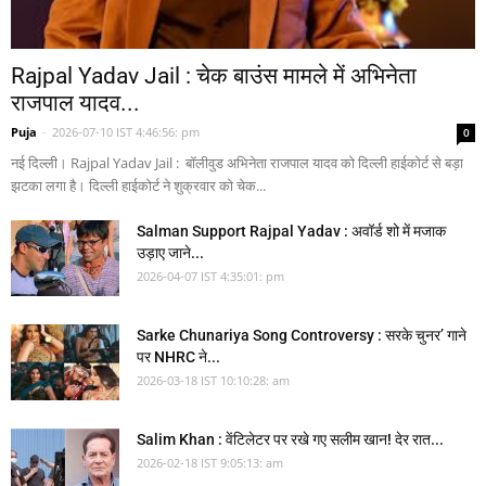
Rajpal Yadav Jail : चेक बाउंस मामले में अभिनेता
राजपाल यादव...
Puja
-
2026-07-10 IST 4:46:56: pm
0
नई दिल्ली। Rajpal Yadav Jail : बॉलीवुड अभिनेता राजपाल यादव को दिल्ली हाईकोर्ट से बड़ा
झटका लगा है। दिल्ली हाईकोर्ट ने शुक्रवार को चेक...
Salman Support Rajpal Yadav : अवॉर्ड शो में मजाक
उड़ाए जाने...
2026-04-07 IST 4:35:01: pm
Sarke Chunariya Song Controversy : सरके चुनर’ गाने
पर NHRC ने...
2026-03-18 IST 10:10:28: am
Salim Khan : वेंटिलेटर पर रखे गए सलीम खान! देर रात...
2026-02-18 IST 9:05:13: am