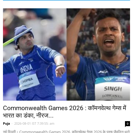
Commonwealth Games 2026 : कॉमनवेल्थ गेम्स में
भारत का डंका, नीरज...
Puja
-
2026-08-01 IST 7:39:55: am
0
नई दिल्ली। Commonwealth Games 2026 कॉमनवेल्थ गेम्स 2026 के पुरुष जैवलिन थ्रो