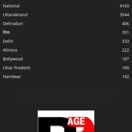
National
4160
Uttarakhand
3544
Dehradun
406
विश्व
351
Delhi
333
Almora
222
Bollywood
187
Uttar Pradesh
180
Haridwar
142