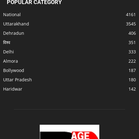
POPULAR CATEGORY
National
4161
Uttarakhand
3545
Dehradun
406
विश्व
351
Delhi
333
Almora
222
Bollywood
187
Uttar Pradesh
180
Haridwar
142