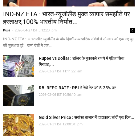
IND-NZ FTA : भारत-न्यूजीलैंड मुक्त व्यापार समझौते पर
हस्ताक्षर,100% भारतीय निर्यात...
Puja
-
2026-04-27 IST 5:12:23: pm
0
IND-NZ FTA : भारत और न्यूजीलैंड के बीच द्विपक्षीय व्यापारिक संबंधों में सोमवार को एक नए युग
की शुरुआत हुई। दोनों देशों ने एक...
Rupee vs Dollar : डॉलर के मुकाबले रुपये में ऐतिहासिक
गिरावट,...
2026-03-27 IST 11:11:22: am
RBI REPO RATE : RBI ने रेपो रेट को 5.25% पर...
2026-02-06 IST 10:56:10: am
Gold Silver Price : सर्राफा बाजार में हाहाकार; चांदी एक दिन...
2026-01-31 IST 12:00:31: pm